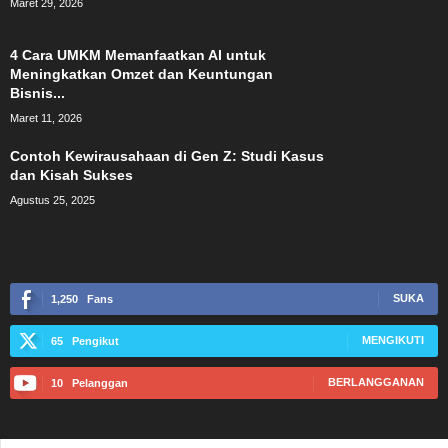
Maret 29, 2026
4 Cara UMKM Memanfaatkan AI untuk
Meningkatkan Omzet dan Keuntungan
Bisnis...
Maret 11, 2026
Contoh Kewirausahaan di Gen Z: Studi Kasus
dan Kisah Sukses
Agustus 25, 2025
SUKA
1,250
Fans
MENGIKUTI
65
Pengikut
BERLANGGANAN
10
Pelanggan