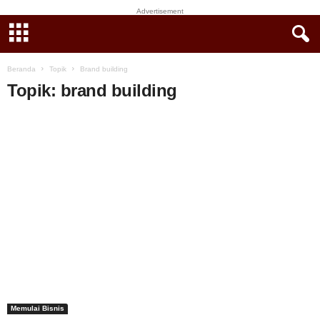
Advertisement
Beranda
Topik
Brand building
Topik: brand building
Memulai Bisnis